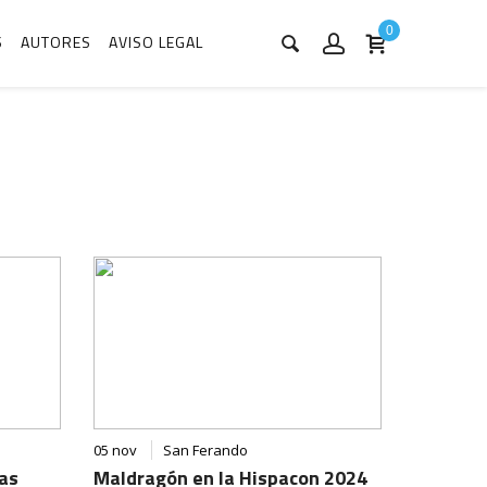
0
S
AUTORES
AVISO LEGAL
05 nov
San Ferando
as
Maldragón en la Hispacon 2024