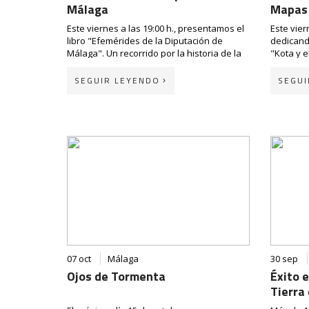
Málaga
Mapas
Este viernes a las 19:00 h., presentamos el
Este vier
libro "Efemérides de la Diputación de
dedicand
Málaga". Un recorrido por la historia de la
"Kota y e
institución malagueña a través de fechas
Compañí
que marcaron eventos, datos o anécdotas
SEGUIR LEYENDO
SEGUI
determinantes para la
Diputación de
Ni decir 
Málaga
.
allí y co
mapas y 
La presentación tendrá lugar en la sala de
Sociedad Económica de Amigos del País de
¡Te espe
Málaga
, a cargo de sus autores, Antonio
Lara y Jesús Moreno.
Esperamos contar con tu asistencia.
07 oct
Málaga
30 sep
Ojos de Tormenta
Éxito 
Tierra